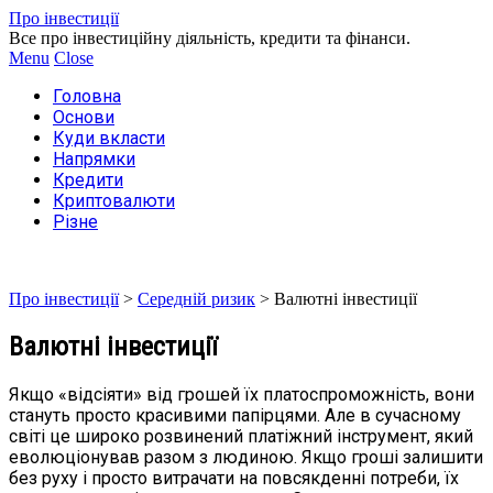
Про інвестиції
Все про інвестиційну діяльність, кредити та фінанси.
Menu
Close
Головна
Основи
Куди вкласти
Напрямки
Кредити
Криптовалюти
Різне
Про інвестиції
>
Середній ризик
>
Валютні інвестиції
Валютні інвестиції
Якщо «відсіяти» від грошей їх платоспроможність, вони
стануть просто красивими папірцями. Але в сучасному
світі це широко розвинений платіжний інструмент, який
еволюціонував разом з людиною. Якщо гроші залишити
без руху і просто витрачати на повсякденні потреби, їх