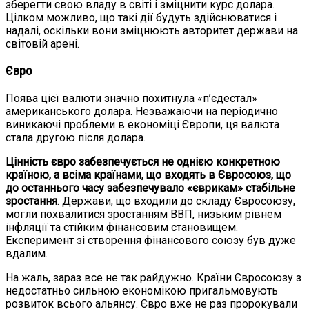
зберегти свою владу в світі і зміцнити курс долара.
Цілком можливо, що такі дії будуть здійснюватися і
надалі, оскільки вони зміцнюють авторитет держави на
світовій арені.
Євро
Поява цієї валюти значно похитнула «п’єдестал»
американського долара. Незважаючи на періодично
виникаючі проблеми в економіці Європи, ця валюта
стала другою після долара.
Цінність євро забезпечується не однією конкретною
країною, а всіма країнами, що входять в Євросоюз, що
до останнього часу забезпечувало «єврикам» стабільне
зростання
. Держави, що входили до складу Євросоюзу,
могли похвалитися зростанням ВВП, низьким рівнем
інфляції та стійким фінансовим становищем.
Експеримент зі створення фінансового союзу був дуже
вдалим.
На жаль, зараз все не так райдужно. Країни Євросоюзу з
недостатньо сильною економікою пригальмовують
розвиток всього альянсу. Євро вже не раз пророкували