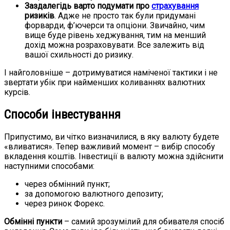
Заздалегідь варто подумати про
страхування
ризиків
. Адже не просто так були придумані
форварди, ф’ючерси та опціони. Звичайно, чим
вище буде рівень хеджування, тим на менший
дохід можна розраховувати. Все залежить від
вашої схильності до ризику.
І найголовніше – дотримуватися наміченої тактики і не
звертати убік при найменших коливаннях валютних
курсів.
Способи інвестування
Припустимо, ви чітко визначилися, в яку валюту будете
«вливатися». Тепер важливий момент – вибір способу
вкладення коштів. Інвестиції в валюту можна здійснити
наступними способами:
через обмінний пункт;
за допомогою валютного депозиту;
через ринок Форекс.
Обмінні пункти
– самий зрозумілий для обивателя спосіб