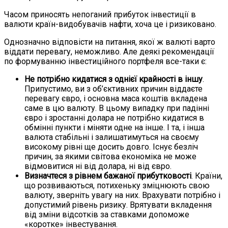
Часом приносять непоганий прибуток інвестиції в
валюти країн-видобувачів нафти, хоча це і ризиковано.
Однозначно відповісти на питання, якої ж валюті варто
віддати перевагу, неможливо. Але деякі рекомендації
по формуванню інвестиційного портфеля все-таки є:
Не потрібно кидатися з однієї крайності в іншу
.
Припустимо, ви з об’єктивних причин віддаєте
перевагу євро, і основна маса коштів вкладена
саме в цю валюту. В цьому випадку при падінні
євро і зростанні долара не потрібно кидатися в
обмінні пункти і міняти одне на інше. І та, і інша
валюта стабільні і залишатимуться на своєму
високому рівні ще досить довго. Існує безліч
причин, за якими світова економіка не може
відмовитися ні від долара, ні від євро.
Визначтеся з рівнем бажаної прибутковості
. Країни,
що розвиваються, потихеньку зміцнюють свою
валюту, зверніть увагу на них. Врахувати потрібно і
допустимий рівень ризику. Врятувати вкладення
від зміни відсотків за ставками допоможе
«коротке» інвестування.