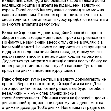
вкладення. Саме туди іде більшість, щоб вкласти деякі
надлишки коштів і виграти на підвищенні валютних
курсів. Такий спосіб інвестування справедливо можна
назвати пасивним. Готівкові просто лежать і чекають
своєї години, а при зниженні курсу придбаної валюти ви
ризикуєте втратити деяку суму.
Валютний депозит
– досить надійний спосіб не просто
зберегти свої заощадження, але і трохи їх примножити.
По факту це звичайний внесок, тільки не в рублях, а в
іноземній валюті. На нього поширюються всі принципи
відкриття і ведення звичайних вкладів, в тому числі і
нарахування відсотків на залишок коштів на рахунку.
Додаються тут витрати у вигляді оплати послуг банку по
конвертації гривень в валюту або навпаки. Тут також
присутній ризик зниження курсу валют.
Ринок Форекс
. Тут інвестиції в валюту допомагають не
просто зберегти свої кошти, а й заробити на них. Для
того щоб вийти на валютний ринок, вам буде потрібен
невеликий мінімум спеціальних знань і
трохи безстрашності. Рішення грати на Форексі – досить
ризикований крок, але при вдалому вкладенні можна
отримати дохід до 100% річних. Новачкам тут радять не