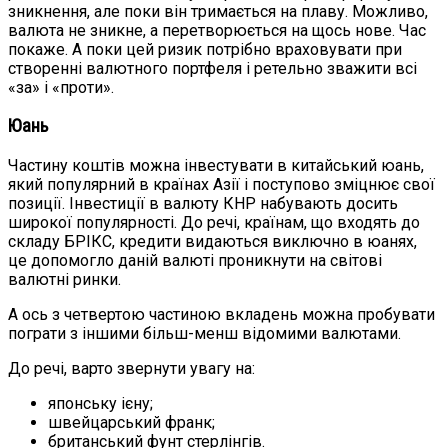
зникнення, але поки він тримається на плаву. Можливо,
валюта не зникне, а перетворюється на щось нове. Час
покаже. А поки цей ризик потрібно враховувати при
створенні валютного портфеля і ретельно зважити всі
«за» і «проти».
Юань
Частину коштів можна інвестувати в китайський юань,
який популярний в країнах Азії і поступово зміцнює свої
позиції. Інвестиції в валюту КНР набувають досить
широкої популярності. До речі, країнам, що входять до
складу БРІКС, кредити видаються виключно в юанях,
це допомогло даній валюті проникнути на світові
валютні ринки.
А ось з четвертою частиною вкладень можна пробувати
пограти з іншими більш-менш відомими валютами.
До речі, варто звернути увагу на:
японську ієну;
швейцарський франк;
британський фунт стерлінгів.