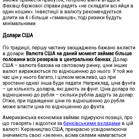
Фахівці біржової справи радять «не складати всі яйця в
один кошик». Інвестиції в валюту рекомендується
ділити на 4 і більше «гаманців», тоді ризики будуть
мінімальними.
Долари США
По традиції, першу частину заощаджень бажано вкласти
в долари.
Валюта США на даний момент займає більше
половини всіх резервів в центральних банках.
Долар
США – валюта базова на світовому ринку, ціни інших
валют виражаються по відношенню до нього. У той же
час цін у нього багато, і цілком можливо, що при
зростанні однієї інша буде падати. Наприклад, ціна фунта
– це кількість доларів, які дають за фунт. Ціна долара по
відношенню до рубля – скільки рублів дадуть за долар.
Отже, при підвищенні ціни по відношенню до рубля
може впасти ціна по відношенню до фунта.
Американська економіка займає лідируючі позиції, про
що говорять і відсотки за
банківськими вкладами
в цій
валюті. Керівництво США, прекрасно усвідомлюючи
значимість своєї «зелені», всіма силами намагається