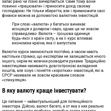
запас рано чи пізно вичерпається. Саме тому вони
повинні «працювати» і приносити дохід своєму
господареві. Не тільки зберегти, але і примножити свої
фінанси можна за допомогою валютних інвестицій.
При слові «валюта» у багатьох виникає
асоціація з доларом і євро, однак це не зовсім
справедливо. Валюта – грошова одиниця
будь-якої з країн світу, а на її курс впливає
економіка країни, яка її випустила.
Валютні курси змінюються постійно, а часом навіть
настільки стрімко, що експертам не залишається нічого
іншого, окрім як мовчки розводити руками. Традиційно
інвестиціями називають довгострокові вкладення
коштів, але існує і поняття «коротких» інвестицій, які в
СРСР називали не зовсім красивим словом
«спекуляція».
В яку валюту краще інвестувати?
Це питання – найактуальніший для потенційного
інвестора. Дійсно, валют багато, а от яка з них реально
зможе принести прибуток, потрібно вміти вгадати.