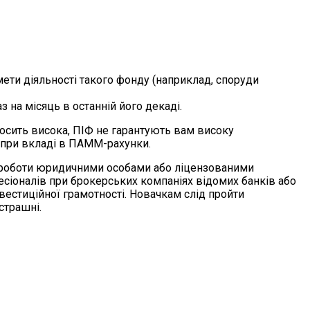
мети діяльності такого фонду (наприклад, споруди
 на місяць в останній його декаді.
осить висока, ПІФ не гарантують вам високу
ж при вкладі в ПАММ-рахунки.
ої роботи юридичними особами або ліцензованими
сіоналів при брокерських компаніях відомих банків або
вестиційної грамотності. Новачкам слід пройти
страшні.