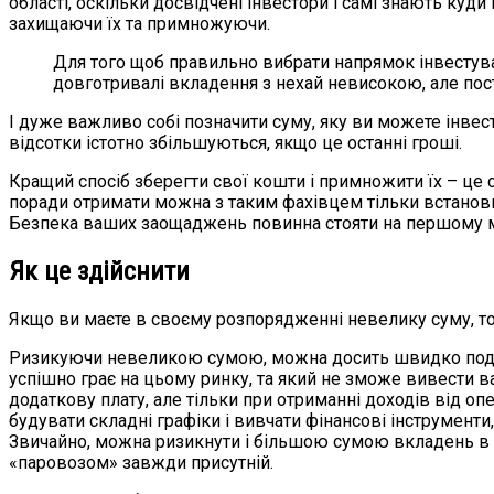
області, оскільки досвідчені інвестори і самі знають куди
захищаючи їх та примножуючи.
Для того щоб правильно вибрати напрямок інвестуван
довготривалі вкладення з нехай невисокою, але пос
І дуже важливо собі позначити суму, яку ви можете інвес
відсотки істотно збільшуються, якщо це останні гроші.
Кращий спосіб зберегти свої кошти і примножити їх – це
поради отримати можна з таким фахівцем тільки встанови
Безпека ваших заощаджень повинна стояти на першому місц
Як це здійснити
Якщо ви маєте в своєму розпорядженні невелику суму, то 
Ризикуючи невеликою сумою, можна досить швидко подвоїти
успішно грає на цьому ринку, та який не зможе вивести ваш
додаткову плату, але тільки при отриманні доходів від о
будувати складні графіки і вивчати фінансові інструмент
Звичайно, можна ризикнути і більшою сумою вкладень в ці
«паровозом» завжди присутній.