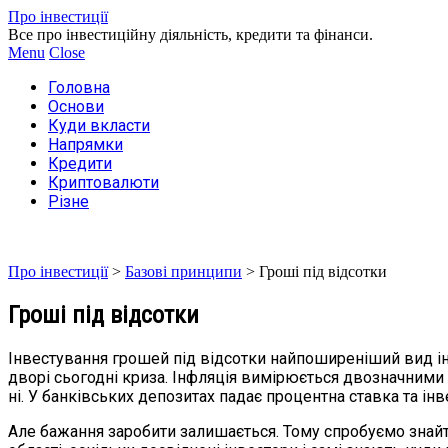
Про інвестиції
Все про інвестиційну діяльність, кредити та фінанси.
Menu
Close
Головна
Основи
Куди вкласти
Напрямки
Кредити
Криптовалюти
Різне
Про інвестиції
>
Базові принципи
>
Гроші під відсотки
Гроші під відсотки
Інвестування грошей під відсотки найпоширеніший вид інв
дворі сьогодні криза. Інфляція вимірюється двозначними
ні. У банківських депозитах падає процентна ставка та ін
Але бажання заробити залишається. Тому спробуємо знайти 