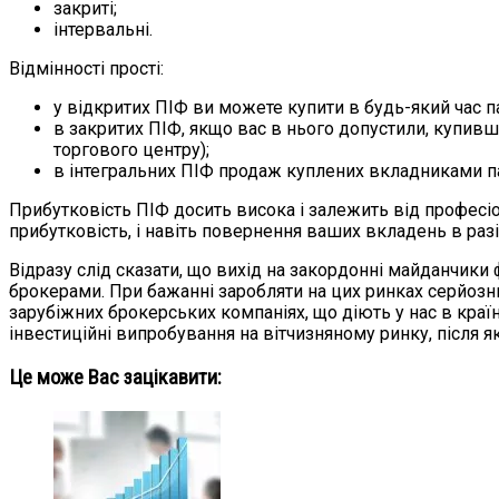
закриті;
інтервальні.
Відмінності прості:
у відкритих ПІФ ви можете купити в будь-який час па
в закритих ПІФ, якщо вас в нього допустили, купивш
торгового центру);
в інтегральних ПІФ продаж куплених вкладниками паї
Прибутковість ПІФ досить висока і залежить від професі
прибутковість, і навіть повернення ваших вкладень в разі
Відразу слід сказати, що вихід на закордонні майданчик
брокерами. При бажанні заробляти на цих ринках серйозн
зарубіжних брокерських компаніях, що діють у нас в країн
інвестиційні випробування на вітчизняному ринку, після я
Це може Вас зацікавити: