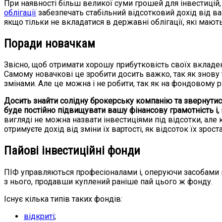
При наявності більш великої суми грошей для інвестицій,
облігації
забезпечать стабільний відсотковий дохід від ваш
якщо тільки не вкладатися в державні облігації, які мают
Поради новачкам
Звісно, щоб отримати хорошу прибутковість своїх вкладе
Самому новачкові це зробити досить важко, так як знову 
змінами. Але це можна і не робити, так як на фондовому р
Досить знайти солідну брокерську компанію та звернутис
буде постійно підвищувати вашу фінансову грамотність і
вигляді не можна назвати інвестиціями під відсотки, але 
отримуєте дохід від зміни їх вартості, як відсоток їх зро
Пайові інвестиційні фонди
ПІФ управляються професіоналами і, оперуючи засобами н
з нього, продавши куплений раніше пай цього ж фонду.
Існує кілька типів таких фондів:
відкриті
;