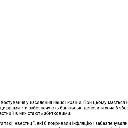
естування у населення нашої країни. При цьому мається на
 цифрами. Чи забезпечують банківські депозити хоча б збе
вестиції в них стають збитковими.
такі інвестиції, які б покривали інфляцію і забезпечували