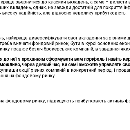
 краще звернутися до класики вкладень, а саме – вкласти в
их вкладень, однак, не завжди достатній для покриття інфл
ь високу надійність, але відносно невелику прибутковість.
нь, найкраще диверсифікувати свої вкладення за різними 
треба вивчати фондовий ринок, бути в курсі основних екон
инку працює безліч брокерських компаній, в завдання яких 
я до неї з проханням сформувати вам портфель і навіть ке
, можливо, через деякий час, ви самі зможете управляти с
купивши акції різних компаній в конкретний період, і прод
стання на фондовому ринку.
а фондовому ринку, підвищують прибутковість активів фон