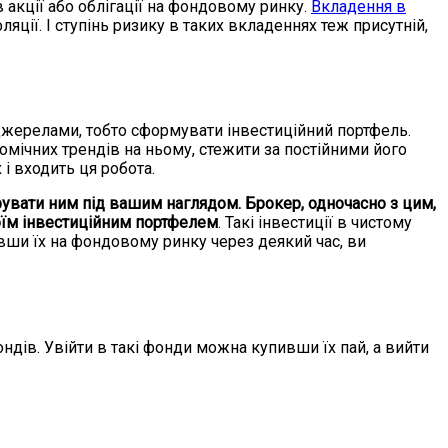
 акції або облігації на фондовому ринку.
Вкладення в
яції. І ступінь ризику в таких вкладеннях теж присутній,
джерелами, тобто сформувати інвестиційний портфель.
омічних трендів на ньому, стежити за постійними його
і входить ця робота.
рувати ним під вашим наглядом. Брокер, одночасно з цим,
воїм інвестиційним портфелем
. Такі інвестиції в чистому
авши їх на фондовому ринку через деякий час, ви
дів. Увійти в такі фонди можна купивши їх пай, а вийти