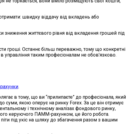
яція не торкається, вони вміло розміщують свої кошти,
е отримати: швидку віддачу від вкладень або
ики зниження життєвого рівня від вкладення грошей під
сти гроші. Останнє більш переважно, тому що конкретні
в управління таким професіоналам не обов’язково.
рахунки
.
лягає в тому, що ви “прилипаєте” до професіонала, який
до суми, якою оперує на ринку Forex. За це він отримує
ментальному і технічному аналізах фондового ринку,
вашого керуючого ПАММ-рахунком, це його робота.
піти під укіс на шляху до збагачення разом з вашим