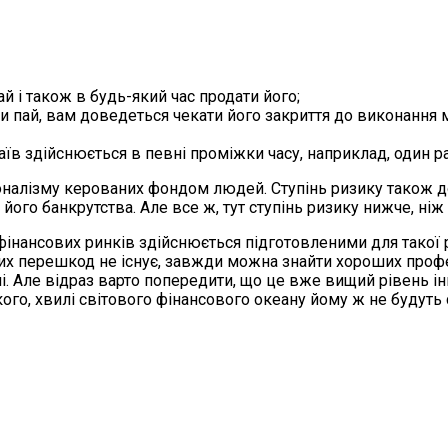
й і також в будь-який час продати його;
и пай, вам доведеться чекати його закриття до виконання 
в здійснюється в певні проміжки часу, наприклад, один раз
оналізму керованих фондом людей. Ступінь ризику також д
 його банкрутства. Але все ж, тут ступінь ризику нижче, ні
и фінансових ринків здійснюється підготовленими для так
их перешкод не існує, завжди можна знайти хороших профе
і. Але відраз варто попередити, що це вже вищий рівень ін
кого, хвилі світового фінансового океану йому ж не будуть 