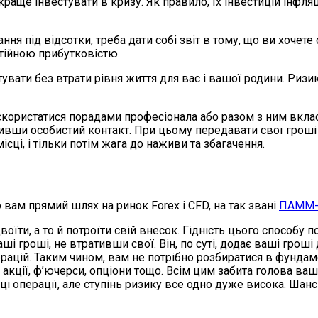
 краще інвестувати в кризу. Як правило, їх інвестицій інфл
ня під відсотки, треба дати собі звіт в тому, що ви хочет
тійною прибутковістю.
тувати без втрати рівня життя для вас і вашої родини. Риз
 скористатися порадами професіонала або разом з ним вкла
вши особистий контакт. При цьому передавати свої гроші 
і, і тільки потім жага до наживи та збагачення.
вам прямий шлях на ринок Forex і CFD, на так звані
ПАММ-
, а то й потроїти свій внесок. Гідність цього способу по
і гроші, не втративши свої. Він, по суті, додає ваші гроші 
перацій. Таким чином, вам не потрібно розбиратися в фунда
и, акції, ф’ючерси, опціони тощо. Всім цим забита голова 
 операції, але ступінь ризику все одно дуже висока. Шанс 