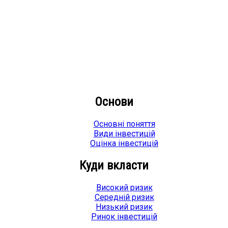
Основи
Основні поняття
Види інвестицій
Оцінка інвестицій
Куди вкласти
Високий ризик
Середній ризик
Низький ризик
Ринок інвестицій