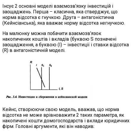
Інсує 2 основні моделі взаємозв’язку інвестицій і
заощаджень. Перша – класична, яка стверджує, що
норма відсотка є гнучкою. Друга – антагоністична
(Кейнсіанська), яка вважає норму відсотка негнучкою.
На малюнку можна побачити взаємозв’язок
накопичених коштів і вкладів (буквою S позначені
заощадження, а буквою (I) – інвестиції і ставки відсотка
(R) в антагоністичній моделі.
Кейнс, створюючи свою модель, вважав, що норма
відсотка не може врівноважити 2 таких параметра, як
накопичені кошти домогосподарств і вклади юридичних
фірм. Головні аргументи, які він наводив: