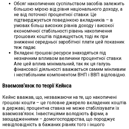
Обсяг накопичених суспільством засобів залежить
більшою мірою від рівня національного доходу, а
не від поточної процентної ставки. Це
підтверджується поведінкою вкладників – в
умовах більш високих рівнів доходу і високої
економічної стабільності рівень накопичення
грошових коштів підвищується, тоді як при
зниженні середньої заробітної плати цей показник
теж падає.
Вкладені грошові ресурси знаходяться під
незначним впливом величини процентної ставки.
Але цей вплив мінімальний, так як ця галузь
фінансової діяльності вважається самим мінливим
і нестабільним компонентом ВНП і ВВП відповідно.
Взаємозв’язок по теорії Кейнса
Кейнс вважав, що, незважаючи на те, що накопичені
грошові кошти – це головне джерело вкладених коштів
в державі, процентна ставка не може стабілізувати їх
взаємозв’язок. Інвестиціями володіють фірми, а
заощадженнями – домогосподарства, що породжує
невідповідність в бажаних рівнях того і іншого