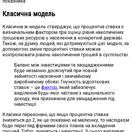
показника.
Класична модель
Класична ж модель стверджує, що процентна ставка є
визначальним фактором при оцінці рівня накопичених
грошових ресурсів у населення в конкретній державі.
Також, на думку людей, які дотримуються цієї моделі, за
допомогою зміни процентної ставки можна
контролювати рівень накопичення грошей в суспільстві.
Баланс між інвестиціями та заощадженнями
буде незмінно досягнутий при повній
зайнятості населення і звичайному
виробничому обсязі. Гнучкість відсоткових
ставок – це
фактор
, який забезпечує
виділення будь-якої частини з національного
доходу, яка призначена для заощадження під
інвестиції.
Класики переконані, що якщо процентна ставка
знизиться до 2, як це показано на малюнку, то наслідком
буде перегляд фірмами своїх планів на вкладення
грошей. Тобто, знизяться і інвестиції. З цього випливає,