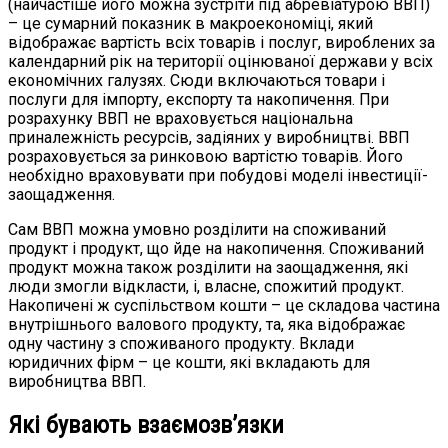
(найчастіше його можна зустріти під абревіатурою ВВП)
– це сумарний показник в макроекономіці, який
відображає вартість всіх товарів і послуг, вироблених за
календарний рік на території оцінюваної держави у всіх
економічних галузях. Сюди включаються товари і
послуги для імпорту, експорту та накопичення. При
розрахунку ВВП не враховується національна
приналежність ресурсів, задіяних у виробництві. ВВП
розраховується за ринковою вартістю товарів. Його
необхідно враховувати при побудові моделі інвестиції-
заощадження.
Сам ВВП можна умовно розділити на споживаний
продукт і продукт, що йде на накопичення. Споживаний
продукт можна також розділити на заощадження, які
люди змогли відкласти, і, власне, спожитий продукт.
Накопичені ж суспільством кошти – це складова частина
внутрішнього валового продукту, та, яка відображає
одну частину з споживаного продукту. Вклади
юридичних фірм – це кошти, які вкладають для
виробництва ВВП.
Які бувають взаємозв’язки