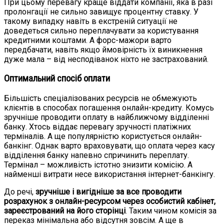
При цьому перевагу краще віддати компанії, яка в разі
пролонгації не сильно завищує процентну ставку. У
такому випадку навіть в екстреній ситуації не
доведеться сильно переплачувати за користування
кредитними коштами. А форс-мажори варто
передбачати, навіть якщо ймовірність їх виникнення
дуже мала – від несподіванок ніхто не застрахований.
Оптимальний спосіб оплати
Більшість спеціалізованих ресурсів не обмежують
клієнтів в способах погашення онлайн-кредиту. Комусь
зручніше проводити оплату в найближчому відділенні
банку. Хтось віддає перевагу зручності платіжних
терміналів. А ще популярністю користується онлайн-
банкінг. Однак варто враховувати, що оплата через касу
відділення банку напевно спричинить переплату.
Термінал – можливість істотно знизити комісію. А
найменші витрати несе використання інтернет-банкінгу.
До речі,
зручніше і вигідніше за все проводити
розрахунок з онлайн-ресурсом через особистий кабінет,
зареєстрований на його сторінці
. Таким чином комісія за
переказ мінімальна або відсутня зовсім. А ще в