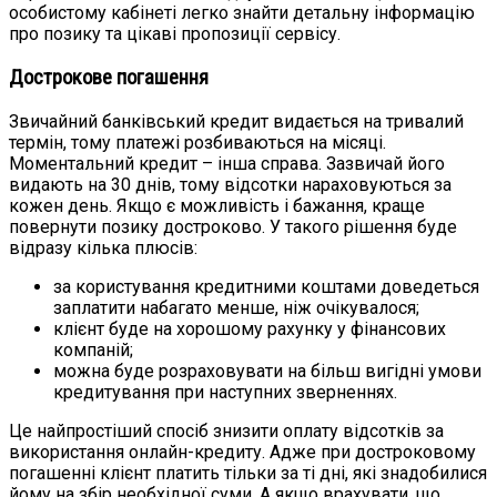
особистому кабінеті легко знайти детальну інформацію
про позику та цікаві пропозиції сервісу.
Дострокове погашення
Звичайний банківський кредит видається на тривалий
термін, тому платежі розбиваються на місяці.
Моментальний кредит – інша справа. Зазвичай його
видають на 30 днів, тому відсотки нараховуються за
кожен день. Якщо є можливість і бажання, краще
повернути позику достроково. У такого рішення буде
відразу кілька плюсів:
за користування кредитними коштами доведеться
заплатити набагато менше, ніж очікувалося;
клієнт буде на хорошому рахунку у фінансових
компаній;
можна буде розраховувати на більш вигідні умови
кредитування при наступних зверненнях.
Це найпростіший спосіб знизити оплату відсотків за
використання онлайн-кредиту. Адже при достроковому
погашенні клієнт платить тільки за ті дні, які знадобилися
йому на збір необхідної суми. А якщо врахувати, що