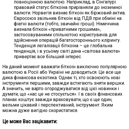
повноцінною валютою. Наприклад, в Сінгапурі
правовий статус біткоіна прирівняли до іноземної
валюти. Норвегія визнає біткоін як біржовий актив.
Євросоюз звільнив біткоін від ПДВ при обміні на
фіатні валюти (тобто, звичайні гроші). Німеччина
визнала біткоін «приватними грошима»,
застосовуваними спільнотою користувачів для
здійснення операцій багатостороннього клірингу.
Тенденція легалізації біткоіна – це глобальна
тенденція, і в усьому світі дана «світова валюта»
привертає все більший інтерес.
На даний момент вважати біткоін виключно популярною
валютою в Росії або Україні не доводиться. Це все ще
дика фінансова екзотика. Однак ті, хто освоюють нові
інструменти першими, завжди встигають зняти вершки.
А значить, не варто огороджуватися від цієї новинки і
думати, що «нас це не стосується». І в своїх фінансових
планах коштує завжди враховувати, що є ще один,
вельми цікавий і перспективний, інструмент. Яким
можна дуже вигідно скористатися.
Це може Вас зацікавити: