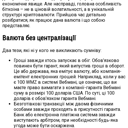
економічне явище. Але насправді, головна особливість
біткоіна – не в ціновій волатильності, а в унікальній
структурі криптовалюти. Прийшов час детально
розібратися, як працює дана валюта і що собою
представляє.
Валюта без централізації
Два тези, які ні у кого не викликають сумніву:
Гроші завжди хтось запускає в обіг. Обов’язково
повинен бути гарант, який випустив гроші в оборот.
Це або держава, яка емітує валюту, або компанія-
емітент електронних грошей. Наприклад, коли у вас
є 100 WMZ в системі Вебмані, це означає, що ви
маєте право вимагати з компанії-гаранта Вебмані
суму в розмірі 100 доларів США. По суті, ці 100
доларів є обов’язком гаранта Вебмані.
Безготівкові транзакції між двома фізичними
особами завжди проходять в присутності гаранта.
Банк або електронна платіжна система завжди
виступають арбітром, при необхідності будь-яка
угода може бути оскаржена.