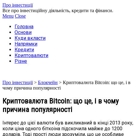
Про інвестиції
Все про інвестиційну діяльність, кредити та фінанси.
Menu
Close
Головна
Основи
Куди вкласти
Напрямки
Кредити
Криптовалюти
Різне
Про інвестиції
>
Блокчейн
>
Криптовалюта Bitcoin: що це, і в
чому причина популярності
Криптовалюта Bitcoin: що це, і в чому
причина популярності
Інтерес до цієї валюти був викликаний в кінці 2013 року,
коли ціна одного біткоіна підскочила майже до 1200
доларів. Тоді прості люди зрозуміли, що це особливе