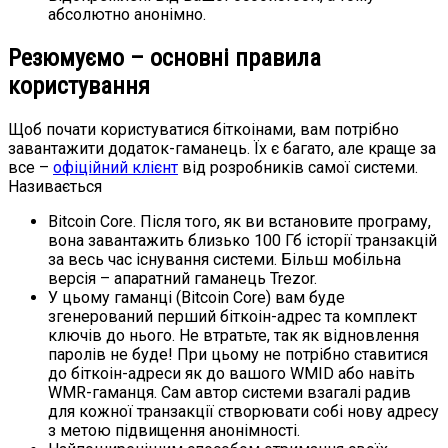
абсолютно анонімно.
Резюмуємо – основні правила
користування
Щоб почати користуватися біткоінами, вам потрібно
завантажити додаток-гаманець. Їх є багато, але краще за
все –
офіційний клієнт
від розробників самої системи.
Називається
Bitcoin Core. Після того, як ви встановите програму,
вона завантажить близько 100 Гб історії транзакцій
за весь час існування системи. Більш мобільна
версія – апаратний гаманець Trezor.
У цьому гаманці (Bitcoin Core) вам буде
згенерований перший біткоін-адрес та комплект
ключів до нього. Не втратьте, так як відновлення
паролів не буде! При цьому не потрібно ставитися
до біткоін-адреси як до вашого WMID або навіть
WMR-гаманця. Сам автор системи взагалі радив
для кожної транзакції створювати собі нову адресу
з метою підвищення анонімності.