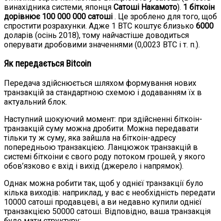
винахідника системи, японця
Сатоші Накамото
).
1 біткоін
дорівнює 100 000 000 сатоші
. Це зроблено для того, щоб
спростити розрахунки. Адже 1 BTC коштує близько
6000
доларів (осінь 2018), тому найчастіше доводиться
оперувати дробовими значеннями (0,0023 BTC і т. п.).
Як передається Bitcoin
Передача здійснюється шляхом формування нових
транзакцій за стандартною схемою і додаванням їх в
актуальний блок.
Наступний шокуючий момент: при здійсненні біткоін-
транзакцій суму можна дробити. Можна передавати
тільки ту ж суму, яка зайшла на біткоін-адресу
попередньою транзакцією. Ланцюжок транзакцій в
системі біткоіни є свого роду потоком грошей, у якого
обов’язково є вхід і вихід (джерело і напрямок).
Однак можна робити так, щоб у однієї транзакції було
кілька виходів: наприклад, у вас є необхідність передати
10000 сатоші продавцеві, а ви недавно купили однієї
транзакцією 50000 сатоші. Відповідно, ваша транзакція
буде мати структуру: