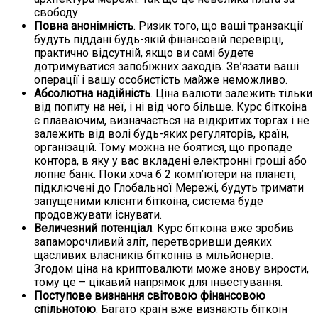
свободу.
Повна анонімність
. Ризик того, що ваші транзакції
будуть піддані будь-якій фінансовій перевірці,
практично відсутній, якщо ви самі будете
дотримуватися запобіжних заходів. Зв’язати ваші
операції і вашу особистість майже неможливо.
Абсолютна надійність
. Ціна валюти залежить тільки
від попиту на неї, і ні від чого більше. Курс біткоіна
є плаваючим, визначається на відкритих торгах і не
залежить від волі будь-яких регуляторів, країн,
організацій. Тому можна не боятися, що пропаде
контора, в яку у вас вкладені електронні гроші або
лопне банк. Поки хоча б 2 комп’ютери на планеті,
підключені до Глобальної Мережі, будуть тримати
запущеними клієнти біткоіна, система буде
продовжувати існувати.
Величезний потенціал
. Курс біткоіна вже зробив
запаморочливий зліт, перетворивши деяких
щасливих власників біткоінів в мільйонерів.
Згодом ціна на криптовалюти може знову вирости,
тому це – цікавий напрямок для інвестування.
Поступове визнання світовою фінансовою
спільнотою
. Багато країн вже визнають біткоін