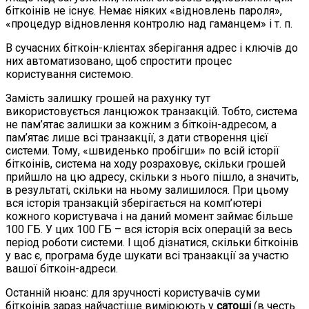
біткоінів не існує. Немає ніяких «відновлень пароля»,
«процедур відновлення контролю над гаманцем» і т. п.
В сучасних біткоін-клієнтах зберігання адрес і ключів до
них автоматизовано, щоб спростити процес
користування системою.
Замість залишку грошей на рахунку тут
використовується ланцюжок транзакцій. Тобто, система
не пам’ятає залишки за кожним з біткоін-адресом, а
пам’ятає лише всі транзакції, з дати створення цієї
системи. Тому, «швиденько пробігши» по всій історії
біткоінів, система на ходу розраховує, скільки грошей
прийшло на цю адресу, скільки з нього пішло, а значить,
в результаті, скільки на ньому залишилося. При цьому
вся історія транзакцій зберігається на комп’ютері
кожного користувача і на даний момент займає більше
100 ГБ. У цих 100 ГБ – вся історія всіх операцій за весь
період роботи системи. І щоб дізнатися, скільки біткоінів
у вас є, програма буде шукати всі транзакції за участю
вашої біткоін-адреси.
Останній нюанс: для зручності користувачів суми
біткоінів зараз найчастіше вимірюють у
сатоші
(в честь