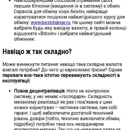
Найпоширенішим способом отримання своїх
перших біткоіни (введення їх в систему) є обмін.
Сервісів для обміну існує безліч, найкраще
користуватися пошуком найвигіднішого курсу для
обміну:
www.bestchange.ru
. На цьому сайті можна
вибрати будь-яку вихідну валюту, в правій колонці
відшукати «Bitcoin» і вибрати найвигідніший
обмінник.
Навіщо ж так складно?
Може виникнути питання: навіщо така складна валюта
взагалі потрібна? До чого ці карколомні трюки? Однак
переваги все-таки істотно переважують складності в
експлуатації
:
Повна децентралізація
. Ніхто не контролює
систему, у неї немає «господаря». Складність
механізму реалізації як раз і пов’язана з цим:
кожен користувач – частинка системи, сам собі
гарант. І щоб забезпечити достатній технічний
рівень довіри (тобто, технічно виключити обман,
підробку) потрібно така ось неординарна
архітектура мережі. Так що це невелика плата за