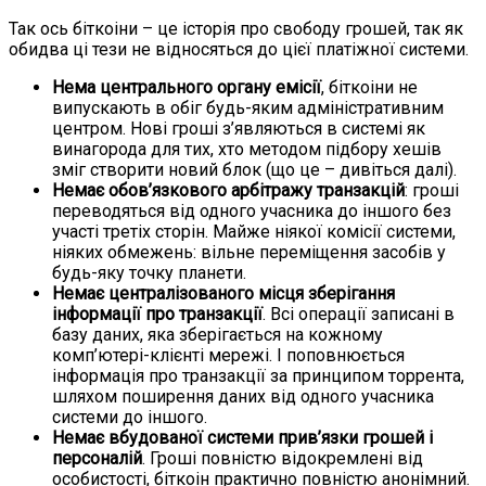
Так ось біткоіни – це історія про свободу грошей, так як
обидва ці тези не відносяться до цієї платіжної системи.
Нема центрального органу емісії
, біткоіни не
випускають в обіг будь-яким адміністративним
центром. Нові гроші з’являються в системі як
винагорода для тих, хто методом підбору хешів
зміг створити новий блок (що це – дивіться далі).
Немає обов’язкового арбітражу транзакцій
: гроші
переводяться від одного учасника до іншого без
участі третіх сторін. Майже ніякої комісії системи,
ніяких обмежень: вільне переміщення засобів у
будь-яку точку планети.
Немає централізованого місця зберігання
інформації про транзакції
. Всі операції записані в
базу даних, яка зберігається на кожному
комп’ютері-клієнті мережі. І поповнюється
інформація про транзакції за принципом торрента,
шляхом поширення даних від одного учасника
системи до іншого.
Немає вбудованої системи прив’язки грошей і
персоналій
. Гроші повністю відокремлені від
особистості, біткоін практично повністю анонімний.