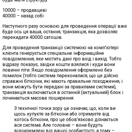
10000 – продавцеві
40000 – назад собі
Наступного разу основою для проведення операції вже
буде ось ця ваша, остання, транзакція, яка дозволяє
перекидати 40000 сатошів.
Для проведення транзакції системою на комп’ютері
клієнта генерується спеціальне інформаційне
повідомлення, яке містить дані про вхід і вихід. Тобто
відразу показує, звідки кошти взялися і куди вони
повинні піти. Якщо повідомлення оформлено без
помилок (тобто система переконалася, що це дійсно
справжні біткоіни, які мають правильне походження, і
вони можуть бути передані за правилами системи),
транзакція включається в останній (актуальний) блок і
починається масове поширення.
З технічної точки зору це означає, що, коли ви
щось купуєте за біткоіни або отримуєте від
когось біткоіни, про це обов’язково дізнається
вся система. Але головне – вони будуть
відокремлені від вашої особистості, а тому –