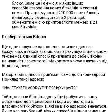
блоку. Саме це і є емісія: ніяких інших
способів створення нових біткоінів в системі
немає. При цьому кожні 210 000 нових блоків
винагороду зменшується в 2 рази, щоб
обмежити емісію криптовалюти межею в 21
млн біткоінів.
Як зберігається Bitcoin
Ще одне шокуюче одкровення: звичних для нас
«рахунків», а також «залишків на рахунку» в цій системі
теж немає. Єдиний спосіб прив’язати до себе біткоіни –
це наявність закритого і відкритого ключа власника від
біткоін-адреси.
Матеріальні цінності прив’язані саме до біткоін-адреси.
Приклад такої адреси:
1NeJEFzY8PbVS9RvYPfDP93iqXxHjav791
Тобто, знаючи біткоін-адресу (цифробуквене кашу
довжиною до 34 символів) і коди до нього, ви є
власником тих біткоінів, які за цією адресою значаться.
Якщо код загублений, ніяких способів відновлення цих