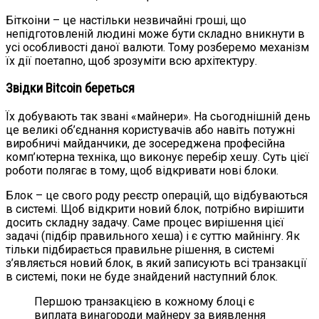
Біткоіни – це настільки незвичайні гроші, що
непідготовленій людині може бути складно вникнути в
усі особливості даної валюти. Тому розберемо механізм
їх дії поетапно, щоб зрозуміти всю архітектуру.
Звідки Bitcoin береться
Їх добувають так звані «майнери». На сьогоднішній день
це великі об’єднання користувачів або навіть потужні
виробничі майданчики, де зосереджена професійна
комп’ютерна техніка, що виконує перебір хешу. Суть цієї
роботи полягає в тому, щоб відкривати нові блоки.
Блок – це свого роду реєстр операцій, що відбуваються
в системі. Щоб відкрити новий блок, потрібно вирішити
досить складну задачу. Саме процес вирішення цієї
задачі (підбір правильного хеша) і є суттю майнінгу. Як
тільки підбирається правильне рішення, в системі
з’являється новий блок, в який записують всі транзакції
в системі, поки не буде знайдений наступний блок.
Першою транзакцією в кожному блоці є
виплата винагороди майнеру за виявлення