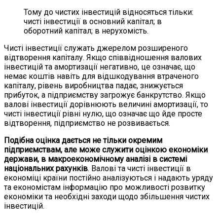
Тому до чистих інвестицій відносяться тільки:
чисті інвестиції в основний капітал; в
оборотний капітал; в нерухомість.
Чисті інвестиції служать джерелом розширеного
відтворення капіталу. Якщо співвідношення валових
інвестицій та амортизації негативно, це означає, що
немає коштів навіть для відшкодування втраченого
капіталу, рівень виробництва падає, знижується
прибуток, а підприємству загрожує банкрутство. Якщо
валові інвестиції дорівнюють величині амортизації, то
чисті інвестиції рівні нулю, що означає що йде просте
відтворення, підприємство не розвивається.
Подібна оцінка дається не тільки окремим
підприємствам, але може служити оцінкою економіки
держави, в макроекономічному аналізі в системі
національних рахунків
. Валові та чисті інвестиції в
економіці країни постійно аналізуються і надають уряду
та економістам інформацію про можливості розвитку
економіки та необхідні заходи щодо збільшення чистих
інвестицій.