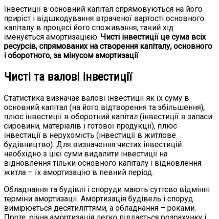
Інвестиції в основний капітал спрямовуються на його
приріст і відшкодування втраченої вартості основного
капіталу в процесі його споживання, такий хід
іменується амортизацією.
Чисті інвестиції це сума всіх
ресурсів, спрямованих на створення капіталу, основного
і оборотного, за мінусом амортизації
.
Чисті та валові інвестиції
Статистика визначає валові інвестиції як їх суму в
основний капітал (на його відтворення та збільшення),
плюс інвестиції в оборотний капітал (інвестиції в запаси
сировини, матеріалів і готової продукції), плюс
інвестиції в нерухомість (інвестиції в житлове
будівництво). Для визначення чистих інвестицій
необхідно з цієї суми видалити інвестиції на
відновлення тільки основного капіталу і відновлення
житла – їх амортизацію в певний період.
Обладнання та будівлі і споруди мають суттєво відмінні
терміни амортизації. Амортизація будівель і споруд
вимірюється десятиліттями, а обладнання – роками.
Проте, річна амортизація легко піддається розрахунку і