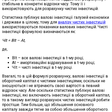
стабільна в конкретні відрізки часу. Тому її і
використовують для розрахунку чистих інвестицій.
Статистика публікує валові інвестиції галузей економіки
і держави в цілому, тому для
аналізу чистих інвестицій
використовуються показники валових інвестицій. Чисті
інвестиції формулою визначаються як:
ЧІt = ВІt – Аt,
де,
ВІt – все валові інвестиції в t-му році;
Аt – амортизаційні відрахування в t-му році;
ЧІt – чисті інвестиції в t-му році.
Взагалі, то в цій формулі розрахунку, валові інвестиції в
оборотний капітал є чистими інвестиціями, оскільки не
зношуються і не втрачають своєї вартості в певний
відрізок часу. Але оскільки статистика публікує валові
інвестиції, які включають інвестиції в оборотний капітал,
то в такому вигляді розрахунок чистих інвестицій робити
простіше. Тим більше, що збільшення основного
капіталу завжди тягне за собою збільшення оборотного.