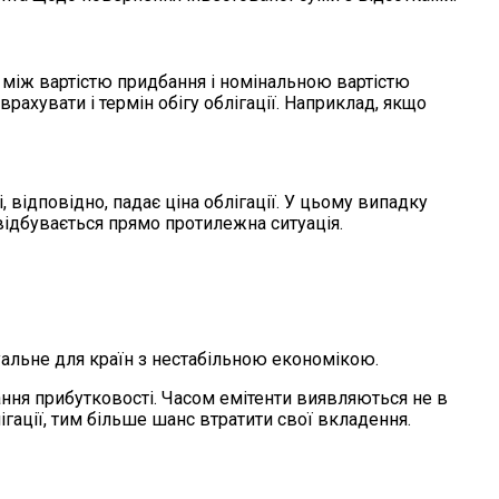
ю між вартістю придбання і номінальною вартістю
врахувати і термін обігу облігації. Наприклад, якщо
і, відповідно, падає ціна облігації. У цьому випадку
 відбувається прямо протилежна ситуація.
альне для країн з нестабільною економікою.
ання прибутковості. Часом емітенти виявляються не в
гації, тим більше шанс втратити свої вкладення.