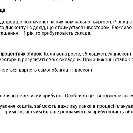
ції
 дешевше позначеної на них номінальної вартості. Різниц
го дисконту і є дохід, що отримується інвестором. Важливо 
гашення – 1 рік, то прибутковість складе:
 процентних ставок
. Коли вона росте, збільшується дисконт 
нвестори в результаті своїх вкладень. При зниженні ставок
ється вартість самої облігації і дисконт.
рівняно невеликий прибуток. Особливо це твердження акту
стування коштів, займають важливу ланка в процесі планув
. Примітно, що чим більше рекламується прибутковість облі