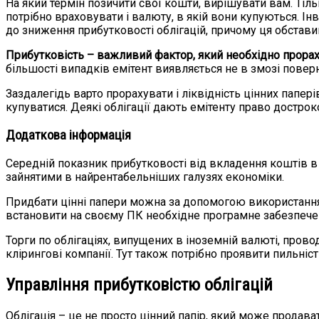
На який термін позичити свої кошти, вирішувати вам. Тіль
потрібно враховувати і валюту, в якій вони купуються. Ін
до зниження прибутковості облігацій, причому ця обстави
Прибутковість – важливий фактор, який необхідно прора
більшості випадків емітент виявляється не в змозі поверн
Заздалегідь варто прорахувати і ліквідність цінних папер
купуватися. Деякі облігації дають емітенту право достро
Додаткова інформація
Середній показник прибутковості від вкладення коштів в 
зайнятими в найрентабельніших галузях економіки.
Придбати цінні папери можна за допомогою використання 
встановити на своєму ПК необхідне програмне забезпечен
Торги по облігаціях, випущених в іноземній валюті, пров
клірингові компанії. Тут також потрібно проявити пильніс
Управління прибутковістю облігацій
Облігація – це не просто цінний папір, який може продава