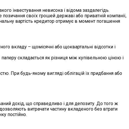
акого інвестування невисока і відома заздалегідь.
це позичання своїх грошей державі або приватній компанії,
Номінальну вартість кредитор отримує в момент погашення
тного вкладу – щомісячні або щоквартальні відсотки і
 паперу складається як різниця між купівельною ціною і
істю. При будь-якому вигляді облігацій їх придбання або
аний дохід, що справедливо і для депозиту. До того ж
 дозволяють витрачати частину вкладеного без втрати
ку постійно.