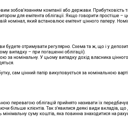
говим зобов’язанням компанії або держави. Прибутковість т
едитором для емітента облігації. Якщо говорити простіше – 
ї є свій номінал, який встановлює емітент цінного паперу. 
 ви будете отримувати регулярно. Схема та ж, що і у депози
ому випадку – при погашенні облігації).
ою за номінальну. У цьому випадку дохід власника цінного
дяться.
бутку, сам цінний папір викуповується за номінальною варт
вною перевагою облігацій прийнято називати їх передбачув
чи більше клієнтів. Так з’явилися деякі види вкладів, що
 мінімальну суму коштів, яка повинна знаходитися на рахун