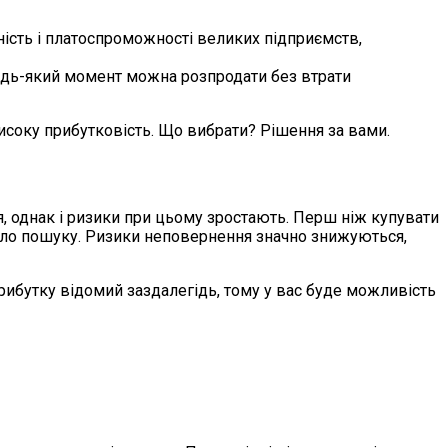
йність і платоспроможності великих підприємств,
 будь-який момент можна розпродати без втрати
високу прибутковість. Що вибрати? Рішення за вами.
я, однак і ризики при цьому зростають. Перш ніж купувати
коло пошуку. Ризики неповернення значно знижуються,
рибутку відомий заздалегідь, тому у вас буде можливість