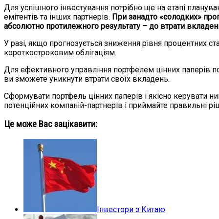
Для успішного інвестування потрібно ще на етапі планув
емітентів та інших партнерів.
При занадто «солодких» про
абсолютно протилежного результату – до втрати вкладен
У разі, якщо прогнозується зниження рівня процентних ста
короткостроковим облігаціям.
Для ефективного управління портфелем цінних паперів пот
ви зможете уникнути втрати своїх вкладень.
Сформувати портфель цінних паперів і якісно керувати ни
потенційних компаній-партнерів і приймайте правильні ріш
Це може Вас зацікавити:
Інвестори з Китаю