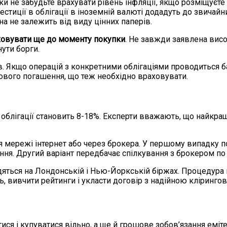
ки не забудьте врахувати рівень інфляції, якщо розміщуєте 
вестиції в облігації в іноземній валюті додадуть до звича
на не залежить від виду цінних паперів.
ховувати ще до моменту покупки
. Не завжди заявлена вис
ути борги.
ів. Якщо операцій з конкретними облігаціями проводиться б
кового погашення, що теж необхідно враховувати.
облігації становить 8-18%. Експерти вважають, що найкращ
мережі інтернет або через брокера. У першому випадку по
ня. Другий варіант передбачає спілкування з брокером по 
одяться на Лондонській і Нью-Йоркській біржах. Процедура 
ть, вивчити рейтинги і укласти договір з надійною кліринго
тися і купуватися вільно, а ще й грошове зобов’язання емі