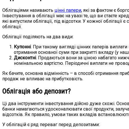
Облігаціями називають
цінні папери
, які за фактом є бор
Інвестування в облігації має на увазі те, що ви стаєте кр
які випустили облігації, під відсотки. У кожної облігаці
облігації.
Облігації поділяють на два види:
Купонні
. При такому вигляді цінних паперів виплати
отримання основної суми при закритті вкладу (у наш
Дисконтні
. Продаються вони за ціною набагато нижч
номінальною вартістю. Періодичні виплати не прово
Як бачите, основна відмінність – в способі отримання при
продаж не впливає на прибутковість.
Облігація або депозит?
Ці два інструменти інвестування дійсно дуже схожі. Осно
банки намагаються удосконалювати свої продукти, залучаю
відсотків. Як правило, умови таких вкладів встановлюють
У облігацій є ряд переваг перед депозитами: