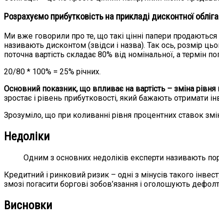
Розрахуємо прибутковість на прикладі дисконтної обліга
Ми вже говорили про те, що такі цінні папери продаються
називають дисконтом (звідси і назва). Так ось, розмір цьо
поточна вартість складає 80% від номінальної, а термін по
20/80 * 100% = 25% річних.
Основний показник, що впливає на вартість – зміна рівня
зростає і рівень прибутковості, який бажають отримати і
Зрозуміло, що при коливанні рівня процентних ставок зміню
Недоліки
Одним з основних недоліків експерти називають по
Кредитний і ринковий ризик – одні з мінусів такого інве
змозі погасити боргові зобов’язання і оголошують дефолт
Висновки