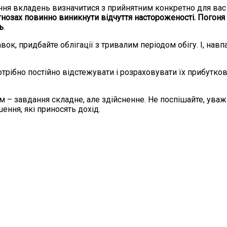
ання вкладень визначитися з прийнятним конкретно для ва
гнозах повинно виникнути відчуття настороженості. Погон
ь
.
вок, придбайте облігації з тривалим періодом обігу. І, нав
рібно постійно відстежувати і розраховувати їх прибуткові
м – завдання складне, але здійсненне. Не поспішайте, уваж
ення, які приносять дохід.