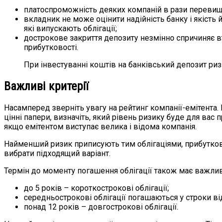
платоспроможність деяких компаній в рази перевищу
вкладник не може оцінити надійність банку і якість
які випускають облігації;
дострокове закриття депозиту незмінно спричиняє вт
прибутковості.
При інвестуванні коштів на банківський депозит риз
Важливі критерії
Насамперед зверніть увагу на рейтинг компанії-емітента.
цінні папери, визначіть, який рівень ризику буде для ва
якщо емітентом виступає велика і відома компанія.
Найменший ризик приписують тим облігаціями, прибуткові
вибрати підходящий варіант.
Термін до моменту погашення облігації також має важливе
до 5 років – короткострокові облігації;
середньострокові облігації погашаються у строки від
понад 12 років – довгострокові облігації.