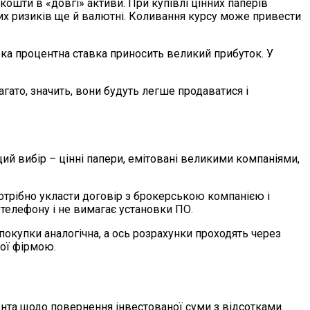
кошти в «довгі» активи. При купівлі цінних паперів
йних ризиків ще й валютні. Коливання курсу може привести
ока процентна ставка приносить великий прибуток. У
агато, значить, вони будуть легше продаватися і
ий вибір – цінні папери, емітовані великими компаніями,
трібно укласти договір з брокерською компанією і
телефону і не вимагає установки ПО.
покупки аналогічна, а ось розрахунки проходять через
вої фірмою.
тента щодо повернення інвестованої суми з відсотками.