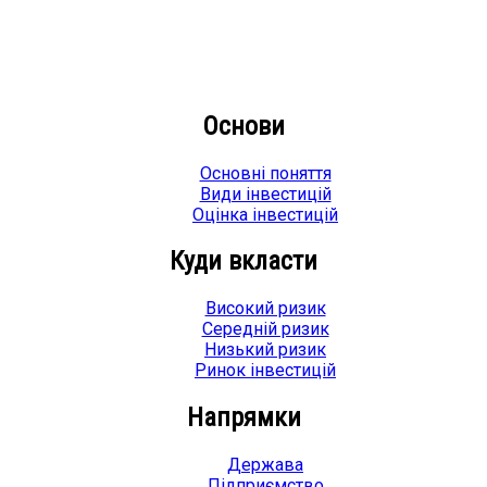
Основи
Основні поняття
Види інвестицій
Оцінка інвестицій
Куди вкласти
Високий ризик
Середній ризик
Низький ризик
Ринок інвестицій
Напрямки
Держава
Підприємство