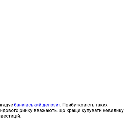
агадує
банківський депозит
. Прибутковість таких
фондового ринку вважають, що краще купувати невелику
нвестицій.