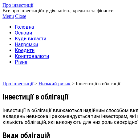
Про інвестиції
Все про інвестиційну діяльність, кредити та фінанси.
Menu
Close
Головна
Основи
Куди вкласти
Напрямки
Кредити
Криптовалюти
Різне
Про інвестиції
>
Низький ризик
>
Інвестиції в облігації
Інвестиції в облігації
Інвестиції в облігації вважаються надійним способом вк
вкладень невисока і рекомендується тим інвесторам, які
кількість облігацій, які виконують для них роль своєрід
Види облігацій