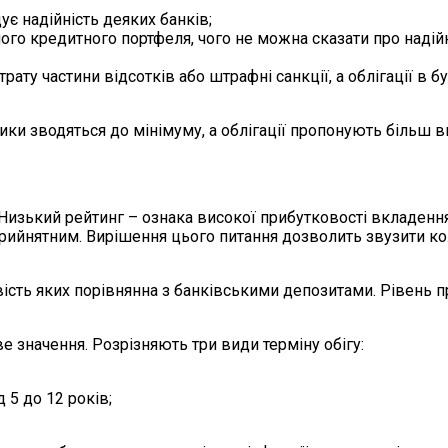
є надійність деяких банків;
 його кредитного портфеля, чого не можна сказати про наді
рату частини відсотків або штрафні санкції, а облігації в
ики зводяться до мінімуму, а облігації пропонують більш 
 Низький рейтинг – ознака високої прибутковості вкладенн
с прийнятним. Вирішення цього питання дозволить звузити 
сть яких порівнянна з банківськими депозитами. Рівень п
 значення. Розрізняють три види терміну обігу:
 5 до 12 років;