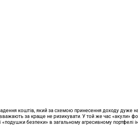
ладення коштів, який за схемою принесення доходу дуже н
 вважають за краще не ризикувати. У той же час «акули» 
ної «подушки безпеки» в загальному агресивному портфелі і