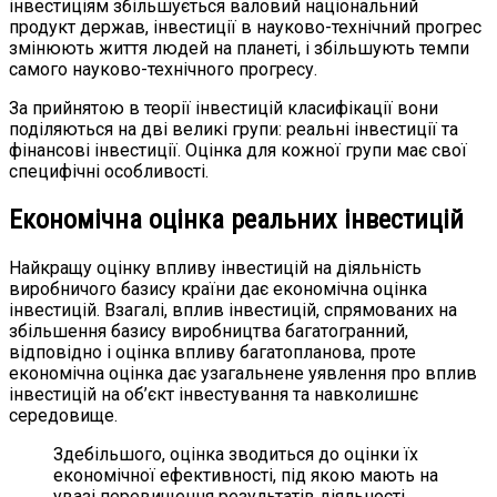
інвестиціям збільшується валовий національний
продукт держав, інвестиції в науково-технічний прогрес
змінюють життя людей на планеті, і збільшують темпи
самого науково-технічного прогресу.
За прийнятою в теорії інвестицій класифікації вони
поділяються на дві великі групи: реальні інвестиції та
фінансові інвестиції. Оцінка для кожної групи має свої
специфічні особливості.
Економічна оцінка реальних інвестицій
Найкращу оцінку впливу інвестицій на діяльність
виробничого базису країни дає економічна оцінка
інвестицій. Взагалі, вплив інвестицій, спрямованих на
збільшення базису виробництва багатогранний,
відповідно і оцінка впливу багатопланова, проте
економічна оцінка дає узагальнене уявлення про вплив
інвестицій на об’єкт інвестування та навколишнє
середовище.
Здебільшого, оцінка зводиться до оцінки їх
економічної ефективності, під якою мають на
увазі перевищення результатів діяльності