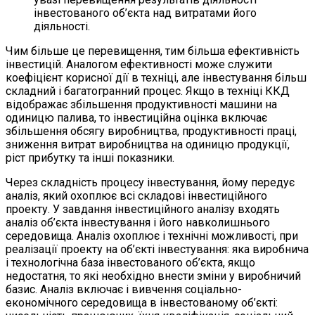
інвестованого об’єкта над витратами його
діяльності.
Чим більше це перевищення, тим більша ефективність
інвестицій. Аналогом ефективності може служити
коефіцієнт корисної дії в техніці, але інвестування більш
складний і багатогранний процес. Якщо в техніці ККД
відображає збільшення продуктивності машини на
одиницю палива, то інвестиційна оцінка включає
збільшення обсягу виробництва, продуктивності праці,
зниження витрат виробництва на одиницю продукції,
ріст прибутку та інші показники.
Через складність процесу інвестування, йому передує
аналіз, який охоплює всі складові інвестиційного
проекту. У завдання інвестиційного аналізу входять
аналіз об’єкта інвестування і його навколишнього
середовища. Аналіз охоплює і технічні можливості, при
реалізації проекту на об’єкті інвестування: яка виробнича
і технологічна база інвестованого об’єкта, якщо
недостатня, то які необхідно внести зміни у виробничий
базис. Аналіз включає і вивчення соціально-
економічного середовища в інвестованому об’єкті: