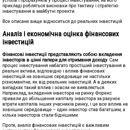
успіхів і прорахунків у процесі інвестування, на його
прикладі робляться висновки про тактику і стратегію
інвестування в майбутні проекти.
Все описане вище відноситься до реальних інвестицій.
Аналіз і економічна оцінка фінансових
інвестицій
Фінансові інвестиції представляють собою вкладення
інвесторів в цінні папери для отримання доходу
. Сам
процес інвестування набагато простіший інвестування в
реальні активи, відповідно і вплив фінансових
інвестицій на зовнішнє середовище не настільки
різноманітне, як від реальних інвестицій. А в деяких
випадках такий вплив і зовсім не виявляється.
Наприклад, вкладення інвестора на ринку Форекс
привели до збільшення капіталу інвестора за рахунок
втрати капіталів інших учасників ринку, і це все вплив на
зовнішнє середовище – один інвестор став багатшим, а
кілька інвесторів стали біднішими.
Проте, аналіз фінансових інвестицій є важливим