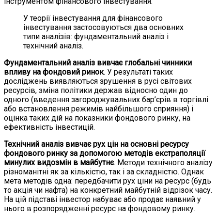
інструментом фінансового інвестування.
У теорії інвестування для фінансового
інвестування застосовуються два основних
типи аналізів: фундаментальний аналіз і
технічний аналіз.
Фундаментальний аналіз вивчає глобальні чинники
впливу на фондовий ринок
. У результаті таких
досліджень виявляються зрушення в русі світових
ресурсів, зміна політики держав відносно один до
одного (введення загороджувальних бар’єрів в торгівлі
або встановлення режимів найбільшого сприяння) і
оцінка таких дій на показники фондового ринку, на
ефективність інвестицій.
Технічний аналіз вивчає рух цін на основні ресурсу
фондового ринку за допомогою методів екстраполяції
минулих видозмін в майбутнє
. Методи технічного аналізу
різноманітні як за кількістю, так і за складністю. Однак
мета методів одна: передбачити рух ціни на ресурс (будь
то акція чи нафта) на конкретний майбутній відрізок часу.
На цій підставі інвестор набуває або продає наявний у
нього в розпорядженні ресурс на фондовому ринку.