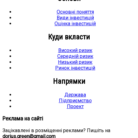
Основні поняття
Види інвестицій
Оцінка інвестицій
Куди вкласти
Високий ризик
Середній ризик
Низький ризик
Ринок інвестицій
Напрямки
Держава
Підприємство
Проект
Реклама на сайті
Зацікавлені в розміщенні реклами? Пишіть на
dorius.green@gmail.com