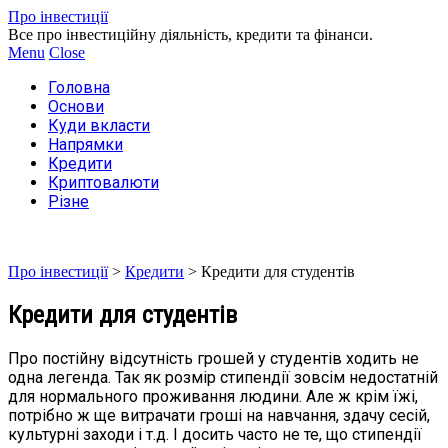
Про інвестиції
Все про інвестиційну діяльність, кредити та фінанси.
Menu
Close
Головна
Основи
Куди вкласти
Напрямки
Кредити
Криптовалюти
Різне
Про інвестиції
>
Кредити
>
Кредити для студентів
Кредити для студентів
Про постійну відсутність грошей у студентів ходить не
одна легенда. Так як розмір стипендії зовсім недостатній
для нормального проживання людини. Але ж крім їжі,
потрібно ж ще витрачати гроші на навчання, здачу сесій,
культурні заходи і т.д. І досить часто не те, що стипендії