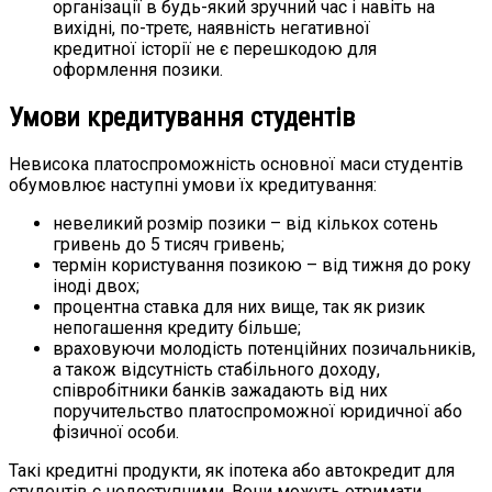
організації в будь-який зручний час і навіть на
вихідні, по-третє, наявність негативної
кредитної історії не є перешкодою для
оформлення позики.
Умови кредитування студентів
Невисока платоспроможність основної маси студентів
обумовлює наступні умови їх кредитування:
невеликий розмір позики – від кількох сотень
гривень до 5 тисяч гривень;
термін користування позикою – від тижня до року
іноді двох;
процентна ставка для них вище, так як ризик
непогашення кредиту більше;
враховуючи молодість потенційних позичальників,
а також відсутність стабільного доходу,
співробітники банків зажадають від них
поручительство платоспроможної юридичної або
фізичної особи.
Такі кредитні продукти, як іпотека або автокредит для
студентів є недоступними. Вони можуть отримати