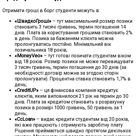
Отримати гроші в борг студенти можуть в:
«ШвидкоГроші»
– тут максимальний розмір позики
становить 3 тисячі гривень, термін погашення 14
днів. Плата за користування грошима становить 2%
в день. Позика за бажанням клієнта можна
пролонгуватись постійно. Мінімальний вік
позичальника 18 років;
«MoneyVeo»
– тут готові позичати студентам віком
від 18 років. Розмір позики не може перевищувати
3 тисяч гривень, термін погашення до 30 днів (за
необхідності договір можна за згодою сторін
пролонгувати). Процентна ставка становить 1,7% в
день;
«CreditUP»
– ця фінансова компанія кредитує
клієнтів, яким виповнилося 21 рік на термін до 30
днів. Плата за кредитом становить з розрахунку
позики в розмірі 1000 гривень, 50 гривень за 1
день;
«CcLoan»
– видає кредити студентам від 20 років,
які вже працюють і отримують заробітну плату.
Рішення приймається швидко протягом декількох