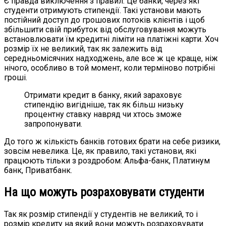
Є правда виключення з правил. Це банки, через які
студенти отримують стипендії. Такі установи мають
постійний доступ до грошових потоків клієнтів і щоб
збільшити свій прибуток від обслуговування можуть
встановлювати їм кредитні ліміти на платіжні карти. Хоч
розмір їх не великий, так як залежить від
середньомісячних надходжень, але все ж це краще, ніж
нічого, особливо в той момент, коли терміново потрібні
гроші.
Отримати кредит в банку, який зараховує
стипендію вигідніше, так як більш низьку
процентну ставку навряд чи хтось зможе
запропонувати.
До того ж кількість банків готових брати на себе ризики,
зовсім невелика. Це, як правило, такі установи, які
працюють тільки з роздробом: Альфа-банк, Платинум
банк, Приватбанк.
На що можуть розраховувати студенти
Так як розмір стипендії у студентів не великий, то і
розмір кредиту на який вони можуть розраховувати