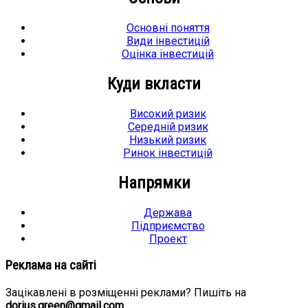
Основні поняття
Види інвестицій
Оцінка інвестицій
Куди вкласти
Високий ризик
Середній ризик
Низький ризик
Ринок інвестицій
Напрямки
Держава
Підприємство
Проект
Реклама на сайті
Зацікавлені в розміщенні реклами? Пишіть на
dorius.green@gmail.com