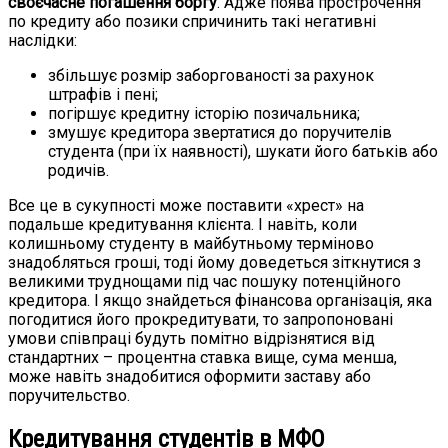
своєчасне погашення боргу
. Адже поява прострочення
по кредиту або позики спричинить такі негативні
наслідки:
збільшує розмір заборгованості за рахунок
штрафів і пені;
погіршує кредитну історію позичальника;
змушує кредитора звертатися до поручителів
студента (при їх наявності), шукати його батьків або
родичів.
Все це в сукупності може поставити «хрест» на
подальше кредитування клієнта. І навіть, коли
колишньому студенту в майбутньому терміново
знадобляться гроші, тоді йому доведеться зіткнутися з
великими труднощами під час пошуку потенційного
кредитора. І якщо знайдеться фінансова організація, яка
погодитися його прокредитувати, то запропоновані
умови співпраці будуть помітно відрізнятися від
стандартних – процентна ставка вище, сума менша,
може навіть знадобитися оформити заставу або
поручительство.
Кредитування студентів в МФО