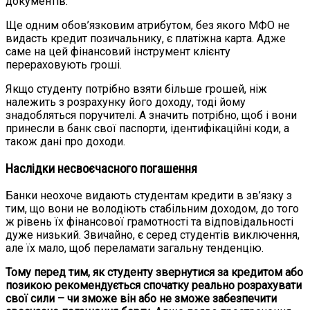
документів.
Ще одним обов’язковим атрибутом, без якого МФО не
видасть кредит позичальнику, є платіжна карта. Адже
саме на цей фінансовий інструмент клієнту
перераховують гроші.
Якщо студенту потрібно взяти більше грошей, ніж
належить з розрахунку його доходу, тоді йому
знадобляться поручителі. А значить потрібно, щоб і вони
принесли в банк свої паспорти, ідентифікаційні коди, а
також дані про доходи.
Наслідки несвоєчасного погашення
Банки неохоче видають студентам кредити в зв’язку з
тим, що вони не володіють стабільним доходом, до того
ж рівень їх фінансової грамотності та відповідальності
дуже низький. Звичайно, є серед студентів виключення,
але їх мало, щоб переламати загальну тенденцію.
Тому перед тим, як студенту звернутися за кредитом або
позикою рекомендується спочатку реально розрахувати
свої сили – чи зможе він або не зможе забезпечити