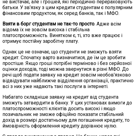
не вистачає, але і грошей, які періодично перераховують
батьки. У зв’язку з цим кредити студентам є популярним
фінансовим продуктом, як серед банків, так і МФО.
Взяти в борг студентам не так-то просто
. Адже всім
відома їх не зовсім висока і стабільна
платоспроможність. Винятком є, ті, хто вже працює і
отримує постійну заробітну плату.
Однак це не означає, що студенти не зможуть взяти
кредит. Спочатку варто визначитися, де їм це зробити
простіше. Якщо гроші потрібні терміново і без серйозної
оцінки доходів, тоді можна звернутися в різні МФО. До
речі щоб подати заявку на кредит зовсім необов’язково
відвідувати найближче відділення організації, практично
всі з них уже надають такі послуги в інтернеті.
Набагато складніше заявку на кредит від студента
зможуть затвердити в банку. У цих установах вимоги до
платоспроможності клієнтів досить високі і якщо
позичальник не зможе офіційно показати стабільний
дохід в розмірі достатньому для погашення кредиту, то
ймовірність оформлення кредиту дорівнює нулю.