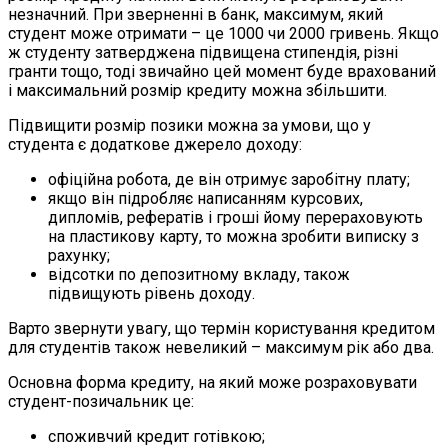
незначний. При зверненні в банк, максимум, який
студент може отримати – це 1000 чи 2000 гривень. Якщо
ж студенту затверджена підвищена стипендія, різні
гранти тощо, тоді звичайно цей момент буде врахований
і максимальний розмір кредиту можна збільшити.
Підвищити розмір позики можна за умови, що у
студента є додаткове джерело доходу:
офіційна робота, де він отримує заробітну плату;
якщо він підробляє написанням курсових,
дипломів, рефератів і гроші йому перераховують
на пластикову карту, то можна зробити виписку з
рахунку;
відсотки по депозитному вкладу, також
підвищують рівень доходу.
Варто звернути увагу, що термін користування кредитом
для студентів також невеликий – максимум рік або два.
Основна форма кредиту, на який може розраховувати
студент-позичальник це:
споживчий кредит готівкою;