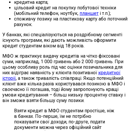
кредитна карта;
цільовий кредит на покупку побутової техніки
(мобільний телефон, ноутбук,
планшет
і т.п.);
споживчу позику на пластикову карту або поточний
рахунок.
У банках, які спеціалізуються на роздрібному сегменті
існують програми, які дають можливість оформити
кредит студентам віком від 18 років.
МФО ж практикує видачу кредитів на чітко фіксовані
суми, наприклад, 1 000 гривень або 2 000 гривень. При
цьому особливу роль під час оцінки позичальника для
них відіграє наявність у клієнта позитивної
кредитної
історії
, а також тривалість співпраці. Якщо потенційний
клієнт вже кілька разів користувався позикою в МФО і
своєчасно її погашав, тоді йому запропонують кращі
умови кредитування – більш низьку процентну ставку і
він зможе взяти більшу суму позики.
Взяти кредит в МФО студентам простіше, ніж
в банках. По-перше, їм не потрібно
показувати свої доходи, по-друге, подати
документи можна через офіційний сайт