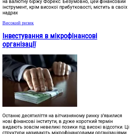
на валютну біржу Форекс. Безумовно, цей фінансовий
інструмент, крім високої прибутковості, містить в своїх
надрах
Високий ризик
Інвестування в мікрофінансові
організації
Останнє десятиліття на вітчизняному ринку з'явилися
нові фінансові інститути, в дуже короткий термін
видають зовсім невеликі позики під високі відсотки. Ці
структури називають мікрофінансовими організаціями.