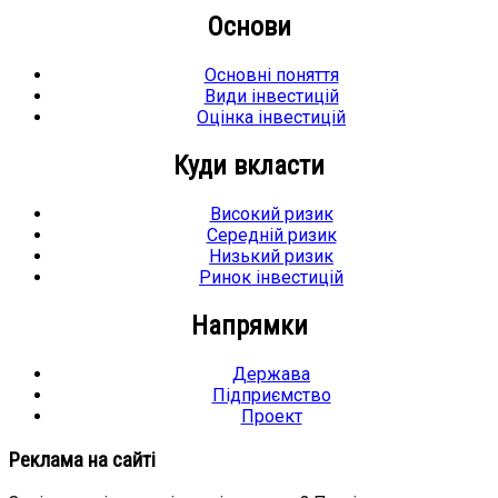
Основи
Основні поняття
Види інвестицій
Оцінка інвестицій
Куди вкласти
Високий ризик
Середній ризик
Низький ризик
Ринок інвестицій
Напрямки
Держава
Підприємство
Проект
Реклама на сайті