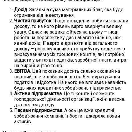
Дохід
. Загальна сума матеріальних благ, яка буде
отримана від інвестування.
Чистий прибуток
. Якщо вкладення робиться заради
доходу, то на його рівень варто звернути велику
увагу. Однак не зациклюйтеся на цьому – іноді
робота на перспективу дає набагато більше, ніж
явний дохід. Її варто відрізняти від загального
доходу – розрахунок чистого прибутку ведеться з
вирахуванням усіх грошових коштів, які потрібно
віддати у вигляді податків, заробітної плати, витрат
на виробництво тощо.
EBITDA
. Цей показник досить сильно схожий на
перший, але відображає дохід без вирахування
податків і відсотка. На нього не впливає наявність
будь-яких кредитних зобов’язань підприємства.
Активи підприємства
. Це ті кошти і елементи
господарської діяльності організації, які є, власне,
джерелом доходу.
Пасиви підприємства
. А ось це вже кредитні
зобов’язання компанії, її борги і джерела появи
активів.