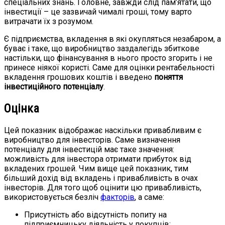
спеціальних знань. Головне, завжди слід пам’ятати, що
інвестиції – це зазвичай чималі гроші, тому варто
витрачати їх з розумом.
Є підприємства, вкладення в які окупляться незабаром, а
буває і таке, що виробництво заздалегідь збиткове
настільки, що фінансування в нього просто згорить і не
принесе ніякої користі. Саме для оцінки рентабельності
вкладення грошових коштів і введено
поняття
інвестиційного потенціалу
.
Оцінка
Цей показник відображає наскільки привабливим є
виробництво для інвесторів. Саме визначення
потенціалу для інвестицій має таке значення:
можливість для інвестора отримати прибуток від
вкладених грошей. Чим вище цей показник, тим
більший дохід від вкладень і привабливість в очах
інвесторів. Для того щоб оцінити цю привабливість,
використовується безліч
факторів
, а саме:
Присутність або відсутність попиту на
підприємницьку діяльність у покупців;