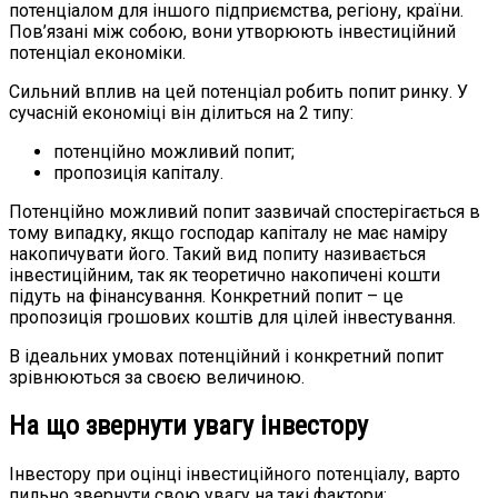
потенціалом для іншого підприємства, регіону, країни.
Пов’язані між собою, вони утворюють інвестиційний
потенціал економіки.
Сильний вплив на цей потенціал робить попит ринку. У
сучасній економіці він ділиться на 2 типу:
потенційно можливий попит;
пропозиція капіталу.
Потенційно можливий попит зазвичай спостерігається в
тому випадку, якщо господар капіталу не має наміру
накопичувати його. Такий вид попиту називається
інвестиційним, так як теоретично накопичені кошти
підуть на фінансування. Конкретний попит – це
пропозиція грошових коштів для цілей інвестування.
В ідеальних умовах потенційний і конкретний попит
зрівнюються за своєю величиною.
На що звернути увагу інвестору
Інвестору при оцінці інвестиційного потенціалу, варто
пильно звернути свою увагу на такі фактори: